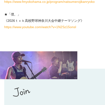
https://www.fmyokohama.co.jp/program/natsumerojikanryoko
★「僕。」
《2026ｔｖｋ高校野球神奈川大会中継テーマソング》
https://www.youtube.com/watch?v=1N2Sz15onsI