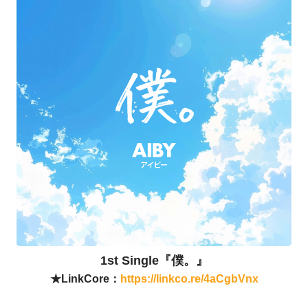
1st Single『僕。』
★LinkCore：
https://linkco.re/4aCgbVnx